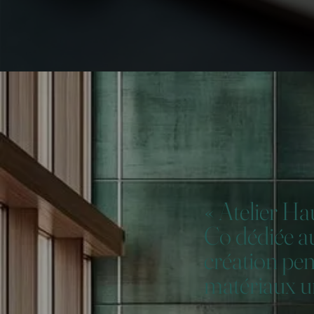
« Atelier Ha
Co dédiée au
création pen
matériaux 