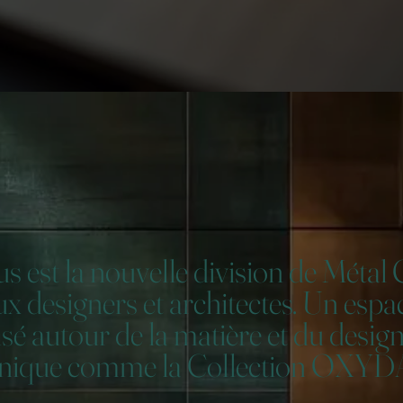
us est la nouvelle division de Méta
x designers et architectes. Un espa
sé autour de la matière et du design,
unique comme la Collection OXYDA