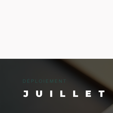
D É P L O I E M E N T
JUILLET