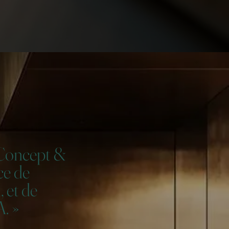
l Concept &
ce de
 et de
. »