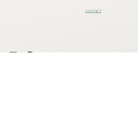
CONTACT
Tel:
(514) 839-0012
Atelier | 156 local C,
Sainte-Anne-des-Lacs
Qc, J0R 1B0
info@metalconceptetco.com
Politique de confidentialité
© 2026 Métal Concept & Co. | Tous droits réservés.
Design & Stratégie par
Nexiun Marketing